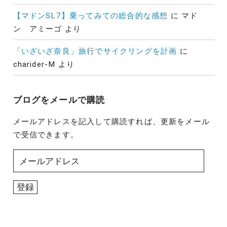
【マドンSL7】乗ってみての総合的な感想
に
マド
ン アミーゴ
より
「いざいざ奈良」旅行でサイクリングを計画
に
charider-M
より
ブログをメールで購読
メールアドレスを記入して購読すれば、更新をメール
で受信できます。
メ
ー
ル
登録
ア
ド
レ