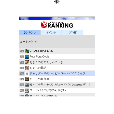
ランキング
ポイント
ブロ画
CROSS BIKE LAB.
1位
Pota Pota Cycle:
2位
あきこのじてんしゃにっき
3位
おやじの日記
4位
チャリダーＭのハッピーロードバイクライフ
5位
まことの裏部屋
6位
輪々（中年オヤジ）がロードバイク始めたぞ！！
7位
ロードバイクはやめられない
8位
サイクリストの備忘録
9位
６０歳を超えてもサイクリングで身体を鍛える
10位
剽右衛門の陶芸と自転車 ぐるぐる。ＧＯ！ＧＯ！
11位
ポタるん（駆動戦士Ｚライドル）
12位