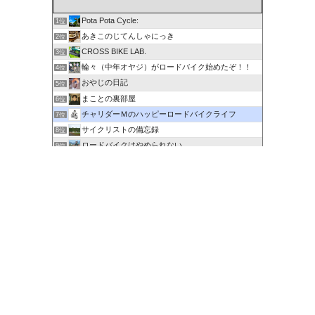
Pota Pota Cycle:
1位
あきこのじてんしゃにっき
2位
CROSS BIKE LAB.
3位
輪々（中年オヤジ）がロードバイク始めたぞ！！
4位
おやじの日記
5位
まことの裏部屋
6位
チャリダーＭのハッピーロードバイクライフ
7位
サイクリストの備忘録
8位
ロードバイクはやめられない
9位
６０歳を超えてもサイクリングで身体を鍛える
10位
剽右衛門の陶芸と自転車 ぐるぐる。ＧＯ！ＧＯ！
11位
ポタるん（駆動戦士Ｚライドル）
12位
にわかサイクリスト登場 Ver.2
13位
ロードに乗って何処行こう？
14位
たびりん 〜ふるさと探訪記〜
15位
このカテゴリを全て表示
参加する
このブログに投票する