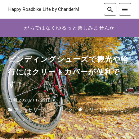
Happy Roadbike Life by ChariderM
がちではなくゆるっと楽しみませんか
ビンディングシューズで観光や輪
行にはクリートカバーが便利で
す！
公開:2020/11/22(日)
アクセサリー
/
ロードバイク
クリートカバー
/
ビン
ディングシューズ