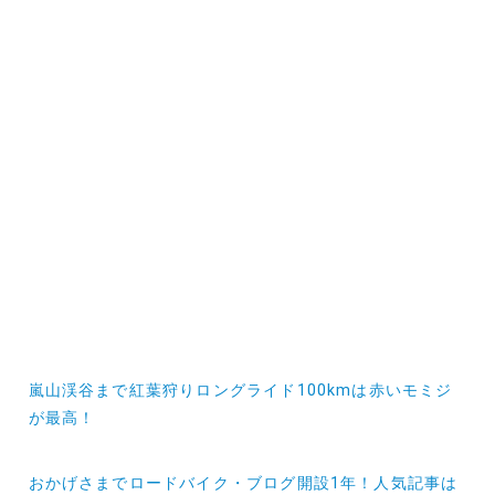
投
嵐山渓谷まで紅葉狩りロングライド100kmは赤いモミジ
稿
が最高！
ナ
おかげさまでロードバイク・ブログ開設1年！人気記事は
ビ