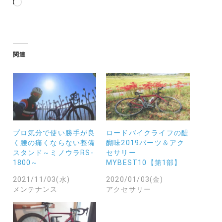
み
込
み
中…
関連
プロ気分で使い勝手が良
ロードバイクライフの醍
く腰の痛くならない整備
醐味2019パーツ＆アク
スタンド～ミノウラRS-
セサリー
1800～
MYBEST10【第1部】
2021/11/03(水)
2020/01/03(金)
メンテナンス
アクセサリー