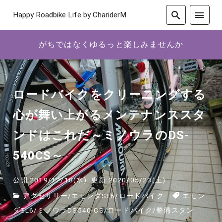
Happy Roadbike Life by ChariderM
がちではなくゆるっと楽しみませんか
ロードバイクをクリーニングする
心が舞い上がるメンテナンススタ
ンドはこれだ～ミノウラのDS-
540CS～
公開:2019/12/18(水)
更新:2020/05/23(土)
アクセサリー
/
エモンダSL6
/
ロードバイク
エモン
ダSL6
/
ミノウラDS540-CS
/
ロードバイク
/
整備スタン