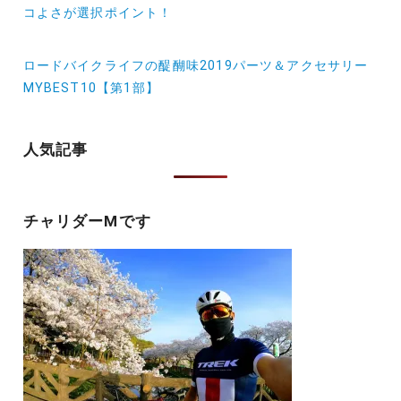
稿
コよさが選択ポイント！
ナ
ロードバイクライフの醍醐味2019パーツ＆アクセサリー
ビ
MYBEST10【第1部】
ゲ
ー
人気記事
シ
ョ
チャリダーMです
ン