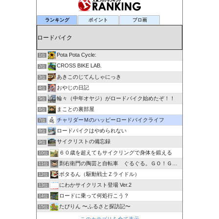
ランキング
ポイント
ブロ画
Pota Pota Cycle:
1位
CROSS BIKE LAB.
2位
あきこのじてんしゃにっき
3位
おやじの日記
4位
輪々（中年オヤジ）がロードバイク始めたぞ！！
5位
まことの裏部屋
6位
チャリダーＭのハッピーロードバイクライフ
7位
ロードバイクはやめられない
8位
サイクリストの備忘録
9位
６０歳を超えてもサイクリングで身体を鍛える
10位
剽右衛門の陶芸と自転車 ぐるぐる。ＧＯ！ＧＯ！
11位
ポタるん（駆動戦士Ｚライドル）
12位
にわかサイクリスト登場 Ver.2
13位
ロードに乗って何処行こう？
14位
たびりん 〜ふるさと探訪記〜
15位
このカテゴリを全て表示