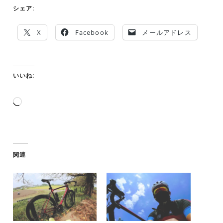
シェア:
X
Facebook
メールアドレス
いいね:
読
み
込
み
中…
関連