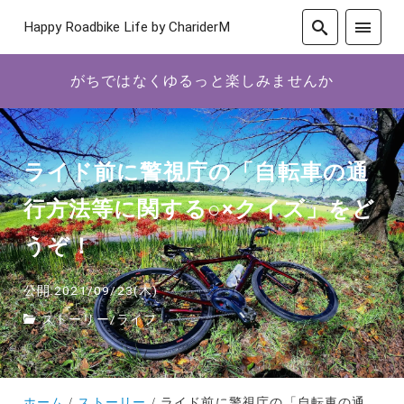
Happy Roadbike Life by ChariderM
がちではなくゆるっと楽しみませんか
ライド前に警視庁の「自転車の通
行方法等に関する○×クイズ」をど
うぞ！
公開:2021/09/23(木)
ストーリー
/
ライフ
ホーム
ストーリー
ライド前に警視庁の「自転車の通行方法等に関する○×クイズ」をどうぞ！