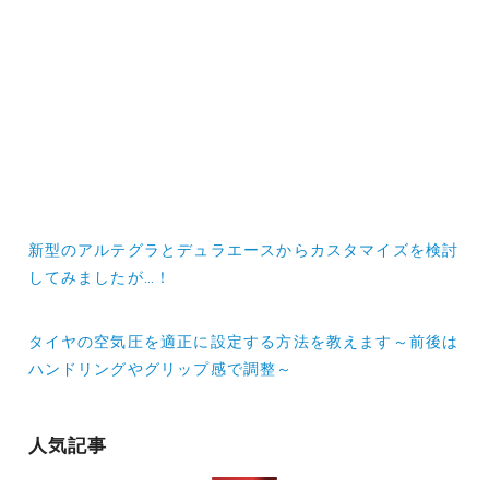
投
新型のアルテグラとデュラエースからカスタマイズを検討
稿
してみましたが…！
ナ
タイヤの空気圧を適正に設定する方法を教えます～前後は
ビ
ハンドリングやグリップ感で調整～
ゲ
ー
人気記事
シ