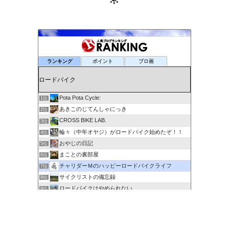
ランキング
ポイント
ブロ画
Pota Pota Cycle:
1位
あきこのじてんしゃにっき
2位
CROSS BIKE LAB.
3位
輪々（中年オヤジ）がロードバイク始めたぞ！！
4位
おやじの日記
5位
まことの裏部屋
6位
チャリダーＭのハッピーロードバイクライフ
7位
サイクリストの備忘録
8位
ロードバイクはやめられない
9位
６０歳を超えてもサイクリングで身体を鍛える
10位
剽右衛門の陶芸と自転車 ぐるぐる。ＧＯ！ＧＯ！
11位
ポタるん（駆動戦士Ｚライドル）
12位