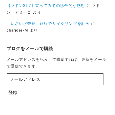
【マドンSL7】乗ってみての総合的な感想
に
マド
ン アミーゴ
より
「いざいざ奈良」旅行でサイクリングを計画
に
charider-M
より
ブログをメールで購読
メールアドレスを記入して購読すれば、更新をメール
で受信できます。
メ
ー
ル
登録
ア
ド
レ