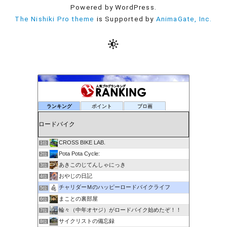
Powered by WordPress.
The Nishiki Pro theme
is Supported by
AnimaGate, Inc.
ランキング
ポイント
ブロ画
CROSS BIKE LAB.
1位
Pota Pota Cycle:
2位
あきこのじてんしゃにっき
3位
おやじの日記
4位
チャリダーＭのハッピーロードバイクライフ
5位
まことの裏部屋
6位
輪々（中年オヤジ）がロードバイク始めたぞ！！
7位
サイクリストの備忘録
8位