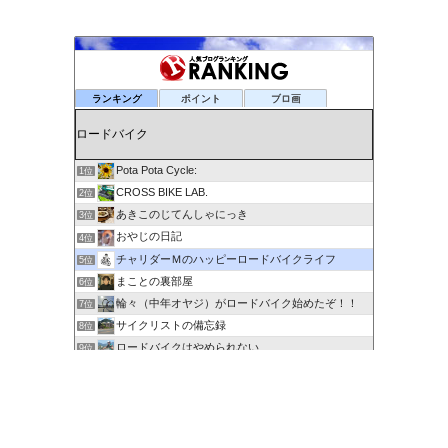
ランキング
ポイント
ブロ画
Pota Pota Cycle:
1位
CROSS BIKE LAB.
2位
あきこのじてんしゃにっき
3位
おやじの日記
4位
チャリダーＭのハッピーロードバイクライフ
5位
まことの裏部屋
6位
輪々（中年オヤジ）がロードバイク始めたぞ！！
7位
サイクリストの備忘録
8位
ロードバイクはやめられない
9位
６０歳を超えてもサイクリングで身体を鍛える
10位
剽右衛門の陶芸と自転車 ぐるぐる。ＧＯ！ＧＯ！
11位
ポタるん（駆動戦士Ｚライドル）
12位
にわかサイクリスト登場 Ver.2
13位