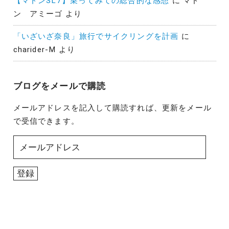
【マドンSL7】乗ってみての総合的な感想
に
マド
ン アミーゴ
より
「いざいざ奈良」旅行でサイクリングを計画
に
charider-M
より
ブログをメールで購読
メールアドレスを記入して購読すれば、更新をメール
で受信できます。
メ
ー
ル
登録
ア
ド
レ
ス