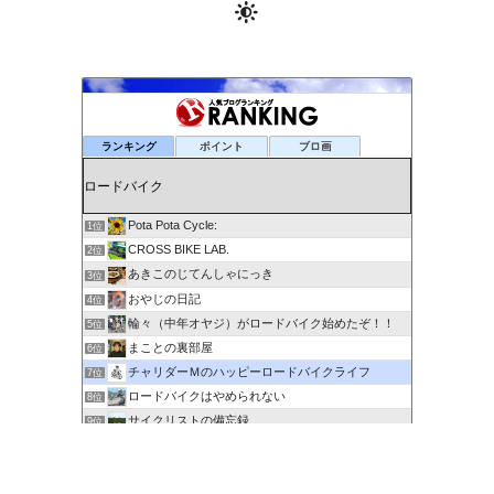
ランキング
ポイント
ブロ画
Pota Pota Cycle:
1位
CROSS BIKE LAB.
2位
あきこのじてんしゃにっき
3位
おやじの日記
4位
輪々（中年オヤジ）がロードバイク始めたぞ！！
5位
まことの裏部屋
6位
チャリダーＭのハッピーロードバイクライフ
7位
ロードバイクはやめられない
8位
サイクリストの備忘録
9位
６０歳を超えてもサイクリングで身体を鍛える
10位
剽右衛門の陶芸と自転車 ぐるぐる。ＧＯ！ＧＯ！
11位
ポタるん（駆動戦士Ｚライドル）