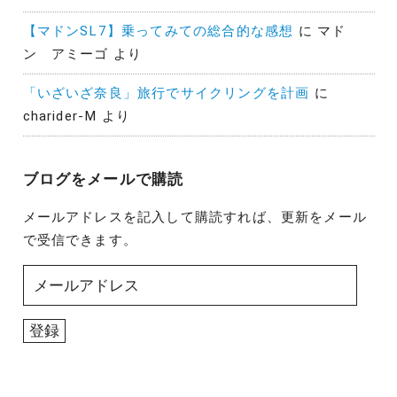
【マドンSL7】乗ってみての総合的な感想
に
マド
ン アミーゴ
より
「いざいざ奈良」旅行でサイクリングを計画
に
charider-M
より
ブログをメールで購読
メールアドレスを記入して購読すれば、更新をメール
で受信できます。
メ
ー
ル
登録
ア
ド
レ