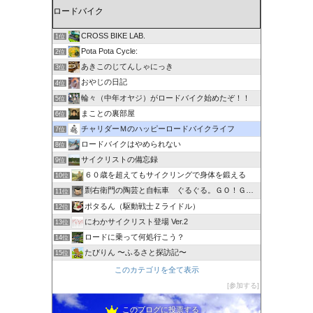
CROSS BIKE LAB.
1位
Pota Pota Cycle:
2位
あきこのじてんしゃにっき
3位
おやじの日記
4位
輪々（中年オヤジ）がロードバイク始めたぞ！！
5位
まことの裏部屋
6位
チャリダーＭのハッピーロードバイクライフ
7位
ロードバイクはやめられない
8位
サイクリストの備忘録
9位
６０歳を超えてもサイクリングで身体を鍛える
10位
剽右衛門の陶芸と自転車 ぐるぐる。ＧＯ！ＧＯ！
11位
ポタるん（駆動戦士Ｚライドル）
12位
にわかサイクリスト登場 Ver.2
13位
ロードに乗って何処行こう？
14位
たびりん 〜ふるさと探訪記〜
15位
このカテゴリを全て表示
参加する
このブログに投票する