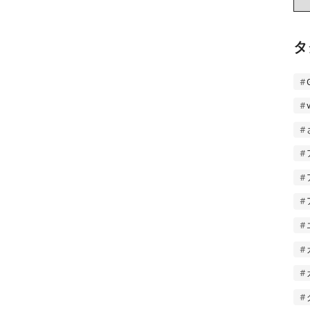
ー
カ
イ
タ
ブ