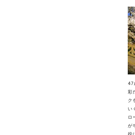
4
彩
ク
い
ロ
が
役