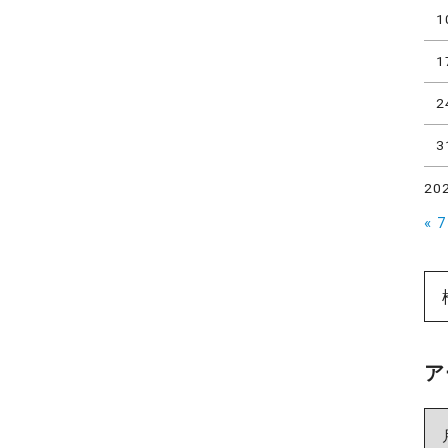
1
1
2
3
20
« 
ア
ア