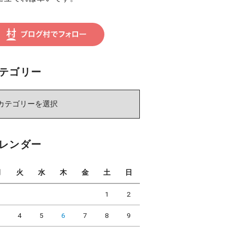
テゴリー
レンダー
月
火
水
木
金
土
日
1
2
3
4
5
6
7
8
9