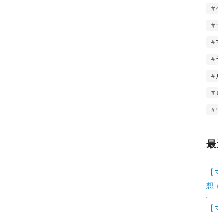
最
【
想
【