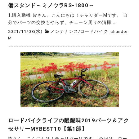
備スタンド～ミノウラRS-1800～
1.購入動機 皆さん、こんにちは！チャリダーMです。 自
分でパーツの交換もやらず、チェーン周りの清掃...
2021/11/03(水)
メンテナンス
/
ロードバイク
charider-
M
ロードバイクライフの醍醐味2019パーツ＆アク
セサリーMYBEST10【第1部】
皆さん、こんにちは！チャリダーＭです。 今回は、ロー