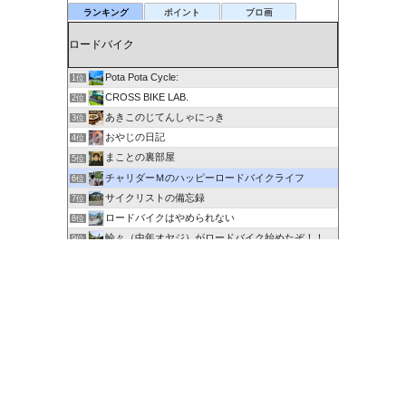
ランキング
ポイント
ブロ画
Pota Pota Cycle:
1位
CROSS BIKE LAB.
2位
あきこのじてんしゃにっき
3位
おやじの日記
4位
まことの裏部屋
5位
チャリダーＭのハッピーロードバイクライフ
6位
サイクリストの備忘録
7位
ロードバイクはやめられない
8位
輪々（中年オヤジ）がロードバイク始めたぞ！！
9位
６０歳を超えてもサイクリングで身体を鍛える
10位
剽右衛門の陶芸と自転車 ぐるぐる。ＧＯ！ＧＯ！
11位
ポタるん（駆動戦士Ｚライドル）
12位
にわかサイクリスト登場 Ver.2
13位
ロードに乗って何処行こう？
14位
たびりん 〜ふるさと探訪記〜
15位
このカテゴリを全て表示
参加する