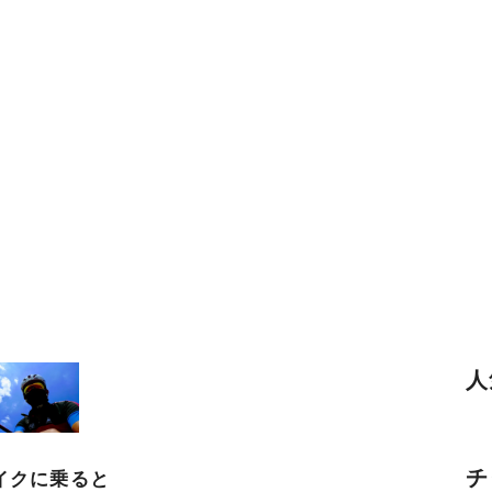
人
チ
イクに乗ると