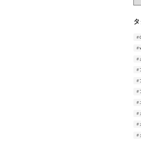
ー
カ
イ
タ
ブ