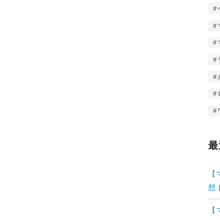
最
【
想
【