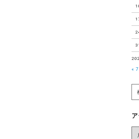
1
1
2
3
20
« 
ア
ア