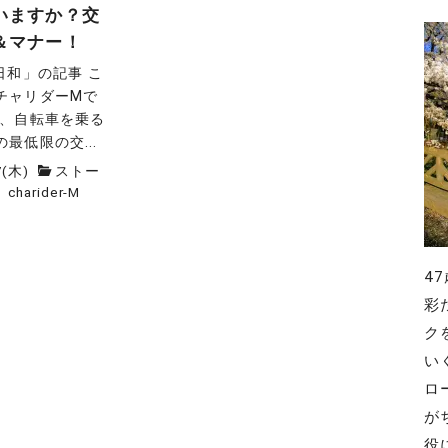
いますか？交
＆マナー！
日和」の記事 こ
チャリダーMで
は、自転車を乗る
最低限の交...
7(木)
ストー
charider-M
4
彩
ク
い
ロ
が
役