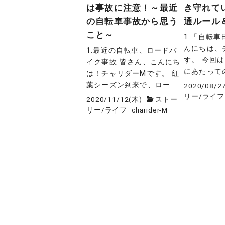
は事故に注意！～最近
き守れて
の自転車事故から思う
通ルール
こと～
1.「自転車
んにちは、
1.最近の自転車、ロードバ
す。 今回
イク事故 皆さん、こんにち
にあたっての
は！チャリダーMです。 紅
葉シーズン到来で、ロー...
2020/08/2
リー
/
ライフ
2020/11/12(木)
ストー
リー
/
ライフ
charider-M