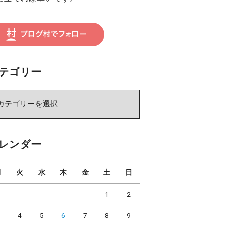
テゴリー
レンダー
月
火
水
木
金
土
日
1
2
3
4
5
6
7
8
9