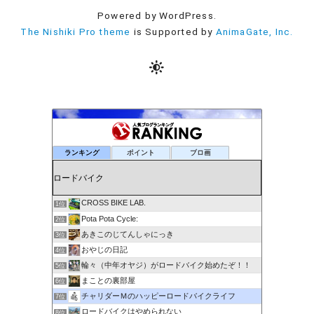
Powered by WordPress.
The Nishiki Pro theme
is Supported by
AnimaGate, Inc.
ランキング
ポイント
ブロ画
CROSS BIKE LAB.
1位
Pota Pota Cycle:
2位
あきこのじてんしゃにっき
3位
おやじの日記
4位
輪々（中年オヤジ）がロードバイク始めたぞ！！
5位
まことの裏部屋
6位
チャリダーＭのハッピーロードバイクライフ
7位
ロードバイクはやめられない
8位