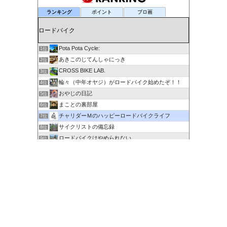
ランキング
ポイント
ブロ画
Pota Pota Cycle:
1位
あきこのじてんしゃにっき
2位
CROSS BIKE LAB.
3位
輪々（中年オヤジ）がロードバイク始めたぞ！！
4位
おやじの日記
5位
まことの裏部屋
6位
チャリダーＭのハッピーロードバイクライフ
7位
サイクリストの備忘録
8位
ロードバイクはやめられない
9位
６０歳を超えてもサイクリングで身体を鍛える
10位
剽右衛門の陶芸と自転車 ぐるぐる。ＧＯ！ＧＯ！
11位
ポタるん（駆動戦士Ｚライドル）
12位
にわかサイクリスト登場 Ver.2
13位
ロードに乗って何処行こう？
14位
たびりん 〜ふるさと探訪記〜
15位
このカテゴリを全て表示