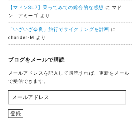
【マドンSL7】乗ってみての総合的な感想
に
マド
ン アミーゴ
より
「いざいざ奈良」旅行でサイクリングを計画
に
charider-M
より
ブログをメールで購読
メールアドレスを記入して購読すれば、更新をメール
で受信できます。
メ
ー
ル
登録
ア
ド
レ