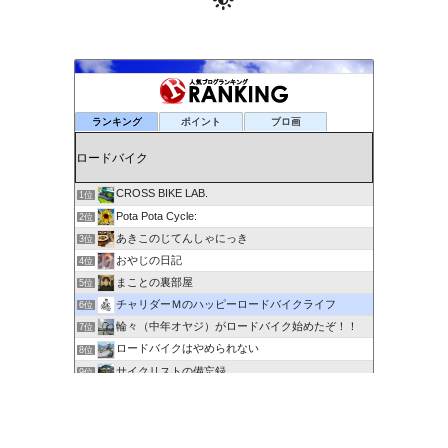
ランキング
ポイント
ブロ画
CROSS BIKE LAB.
1位
Pota Pota Cycle:
2位
あきこのじてんしゃにっき
3位
おやじの日記
4位
まことの裏部屋
5位
チャリダーＭのハッピーロードバイクライフ
6位
輪々（中年オヤジ）がロードバイク始めたぞ！！
7位
ロードバイクはやめられない
8位
サイクリストの備忘録
9位
６０歳を超えてもサイクリングで身体を鍛える
10位
剽右衛門の陶芸と自転車 ぐるぐる。ＧＯ！ＧＯ！
11位
ポタるん（駆動戦士Ｚライドル）
12位