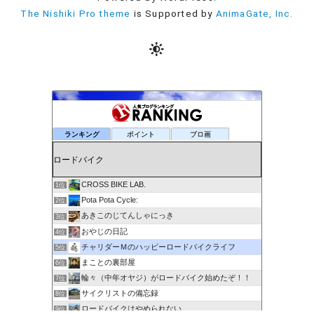
The Nishiki Pro theme
is Supported by
AnimaGate, Inc.
ランキング
ポイント
ブロ画
CROSS BIKE LAB.
1位
Pota Pota Cycle:
2位
あきこのじてんしゃにっき
3位
おやじの日記
4位
チャリダーＭのハッピーロードバイクライフ
5位
まことの裏部屋
6位
輪々（中年オヤジ）がロードバイク始めたぞ！！
7位
サイクリストの備忘録
8位
ロードバイクはやめられない
9位