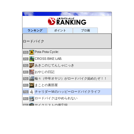
ランキング
ポイント
ブロ画
Pota Pota Cycle:
1位
CROSS BIKE LAB.
2位
あきこのじてんしゃにっき
3位
おやじの日記
4位
輪々（中年オヤジ）がロードバイク始めたぞ！！
5位
まことの裏部屋
6位
チャリダーＭのハッピーロードバイクライフ
7位
ロードバイクはやめられない
8位
サイクリストの備忘録
9位
６０歳を超えてもサイクリングで身体を鍛える
10位
剽右衛門の陶芸と自転車 ぐるぐる。ＧＯ！ＧＯ！
11位
ポタるん（駆動戦士Ｚライドル）
12位
にわかサイクリスト登場 Ver.2
13位