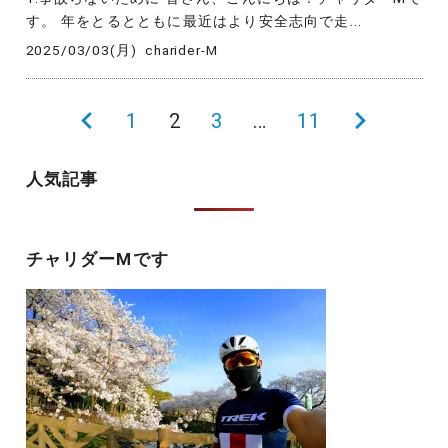
す。 年をとるとともに最近はより安全志向で走...
2025/03/03(月)
charider-M
投
前
1
2
3
…
11
次
稿
の
の
人気記事
の
ペ
ペ
ペ
ー
ー
ー
チャリダーMです
ジ
ジ
ジ
送
り