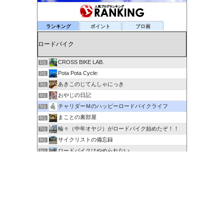
ランキング
ポイント
ブロ画
CROSS BIKE LAB.
1位
Pota Pota Cycle:
2位
あきこのじてんしゃにっき
3位
おやじの日記
4位
チャリダーＭのハッピーロードバイクライフ
5位
まことの裏部屋
6位
輪々（中年オヤジ）がロードバイク始めたぞ！！
7位
サイクリストの備忘録
8位
ロードバイクはやめられない
9位
６０歳を超えてもサイクリングで身体を鍛える
10位
剽右衛門の陶芸と自転車 ぐるぐる。ＧＯ！ＧＯ！
11位
ポタるん（駆動戦士Ｚライドル）
12位
にわかサイクリスト登場 Ver.2
13位
ロードに乗って何処行こう？
14位
たびりん 〜ふるさと探訪記〜
15位