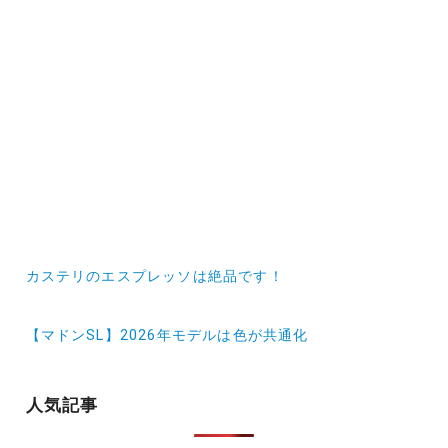
投
カステリのエスプレッソは絶品です！
稿
ナ
【マドンSL】2026年モデルは色が共通化
ビ
ゲ
人気記事
ー