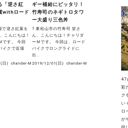
る「逆さ紅
ギー補給にピッタリ！
withロード
竹寿司のネギトロタワ
ー大盛り三色丼
公園で逆さ紅葉を
1.東松山市の竹寿司 皆さ
ん、こんにちは！
ん、こんにちは！チャリダ
Ｍです。 今回
ーＭです。 今回は、ロード
バイクで近場
バイクでロングライドに
出...
1(日)
charider-M
2019/12/01(日)
charider-M
4
彩
ク
い
ロ
が
役