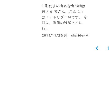
1.彩たまの有名な食べ物は
鰻さま 皆さん、こんにち
は！チャリダーＭです。 今
回は、近所の鰻屋さんに
行...
2019/11/25(月)
charider-M
投
前
の
稿
ペ
の
ー
ペ
ジ
ー
ジ