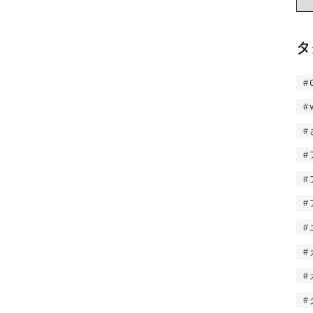
ー
カ
イ
タ
ブ