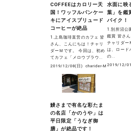
COFFEEはカロリー天
水面に映
国！ワッフルパンケー
葉」を鑑賞
キにアイスブリュード
バイク！
コーヒーが絶品
1.別所沼
鑑賞 皆さ
1.上島珈琲直営のカフェ 皆
チャリダー
さん、こんにちは！チャリ
は、ロード
ダーＭです。 今回は、初め
の...
てカフェ「メロウブラウ...
2019/12/0
2019/12/08(日)
charider-M
鰻さまで有名な彩たま
の名店「かのうや」は
平日限定「うなぎ御
膳」が絶品です！