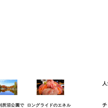
人
チ
別所沼公園で
ロングライドのエネル