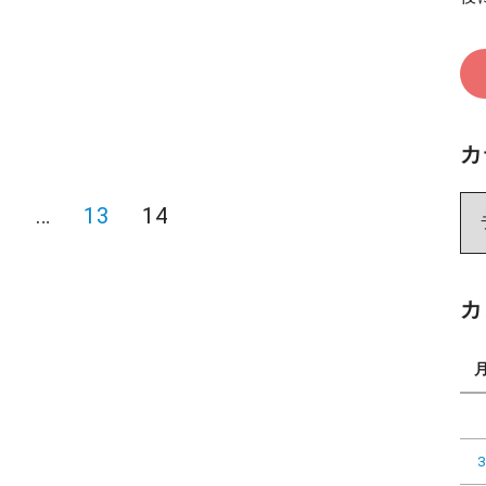
カ
カ
1
…
13
14
テ
ゴ
リ
カ
ー