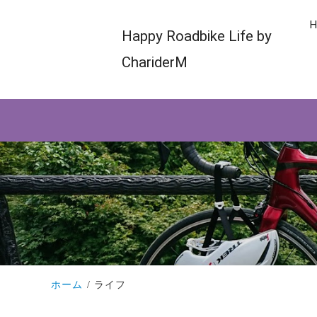
H
Happy Roadbike Life by
ChariderM
ホーム
ライフ