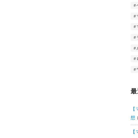
最
【
想
【