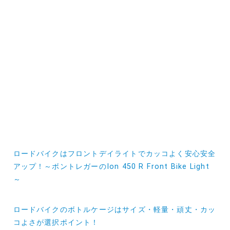
投
ロードバイクはフロントデイライトでカッコよく安心安全
稿
アップ！～ボントレガーのIon 450 R Front Bike Light
～
ナ
ビ
ロードバイクのボトルケージはサイズ・軽量・頑丈・カッ
ゲ
コよさが選択ポイント！