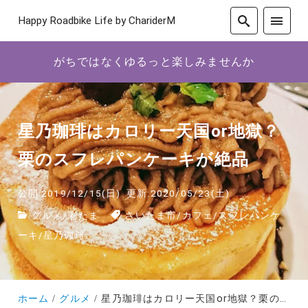
Happy Roadbike Life by ChariderM
がちではなくゆるっと楽しみませんか
星乃珈琲はカロリー天国or地獄？
栗のスフレパンケーキが絶品
公開:2019/12/15(日)
更新:2020/05/23(土)
グルメ
/
彩たま
さいたま市
/
カフェ
/
スフレパンケ
ーキ
/
星乃珈琲
ホーム
グルメ
星乃珈琲はカロリー天国or地獄？栗のスフレパンケーキが絶品