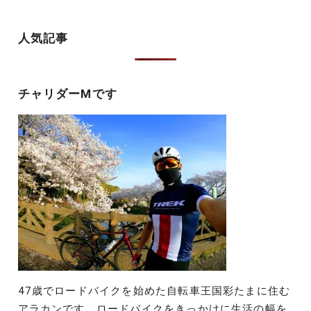
ー
シ
人気記事
ョ
ン
チャリダーMです
47歳でロードバイクを始めた自転車王国彩たまに住む
アラカンです。ロードバイクをきっかけに生活の幅を