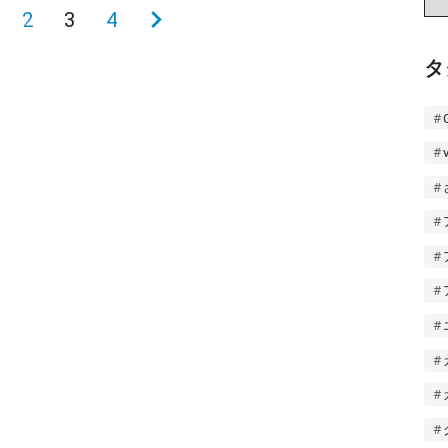
ー
2
3
4
次
カ
の
イ
タ
ブ
ペ
ー
ジ