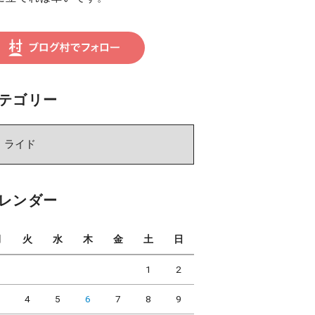
テゴリー
レンダー
月
火
水
木
金
土
日
1
2
3
4
5
6
7
8
9