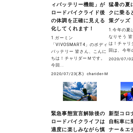
ィバッテリー機能」が
猛暑の夏
ロードバイクライド後
クに乗る
の体調を正確に見える
策グッズ
化してくれます！
1.今年の
なりそう 
1.ガーミン
は！チャリ
「VIVOSMART4」のボディ
回は、今年の
バッテリー 皆さん、こんに
ちは！チャリダーＭです。
2020/07/0
今回...
2020/07/23(木)
charider-M
緊急事態宣言解除後の
新型コロ
ロードバイクライフは
自転車に
適度に楽しみながら慎
ナー＆エ