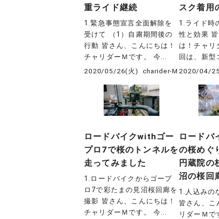
重ライド継続
スク着用
1.緊急事態宣言全面解除を
1.ライド
受けて （1）自粛期間後の
性と効果 
行動 皆さん、こんにちは！
は！チャリ
チャリダーＭです。 今...
回は、新型コ
2020/05/26(火)
charider-M
2020/04/2
ロードバイクwithゴー
ロードバ
プロ7で桜のトンネルを
の桜めぐ
走ってみました
円蔵院の
沼の桜回
1.ロードバイクからゴープ
ロ7で彩たまの見沼桜回廊を
1.人込み
撮影 皆さん、こんにちは！
皆さん、こ
チャリダーＭです。 今...
リダーＭで