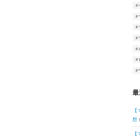
最
【
想
【