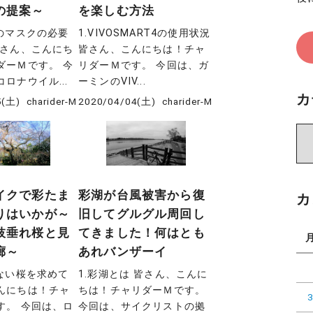
の提案～
を楽しむ方法
時のマスクの必要
1.VIVOSMART4の使用状況
皆さん、こんにち
皆さん、こんにちは！チャ
ダーＭです。 今
リダーＭです。 今回は、ガ
ロナウイル...
ーミンのVIV...
カ
5(土)
charider-M
2020/04/04(土)
charider-M
カ
テ
ゴ
リ
イクで彩たま
彩湖が台風被害から復
カ
ー
りはいかが～
旧してグルグル周回し
枝垂れ桜と見
てきました！何はとも
廊～
あれバンザーイ
のない桜を求めて
1.彩湖とは 皆さん、こんに
んにちは！チャ
ちは！チャリダーＭです。
す。 今回は、ロ
今回は、サイクリストの拠