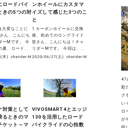
にロードバイ
ンホイールにカスタマ
ときの5つの対
イズして感じた3つのこ
と
夏は大変なことに
1.カーボンホイールに交換
皆さん、こんにち
後、初めてのロングライド
ダーMです。 今
皆さん、こんにちは！チャ
夏、ロード...
リダーMです。 今回は、...
2(木)
charider-M
2020/06/27(土)
charider-M
4
彩
ク
い
ナ対策として
VIVOSMART4とエッジ
ロ
乗るときのマ
130を活用したロード
が
チケット～マ
バイクライドの心拍数
役