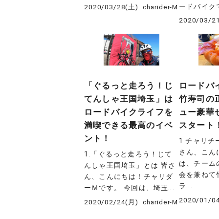
ードバイクで
2020/03/28(土)
charider-M
2020/03/2
「ぐるっと走ろう！じ
ロードバ
てんしゃ王国埼玉」は
竹寿司の
ロードバイクライフを
ュー豪華
満喫できる最高のイベ
スタート
ント！
1.チャリチ
さん、こん
1.「ぐるっと走ろう！じて
は、チーム
んしゃ王国埼玉」とは 皆さ
会を兼ねて
ん、こんにちは！チャリダ
ラ...
ーＭです。 今回は、埼玉...
2020/01/0
2020/02/24(月)
charider-M