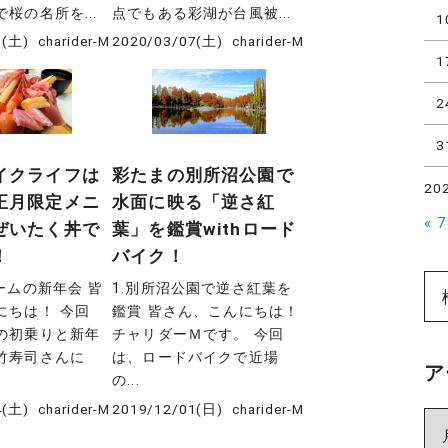
桜の名所を...
点でもある彩湖が台風被...
1
1(土)
charider-M
2020/03/07(土)
charider-M
1
2
3
イクライフは
彩たまの別所沼公園で
20
正月限定メニ
水面に映る「逆さ紅
« 
ぜいたく丼で
葉」を鑑賞withロード
！
バイク！
ームの新年会 皆
1.別所沼公園で逆さ紅葉を
にちは！ 今回
鑑賞 皆さん、こんにちは！
の初乗りと新年
チャリダーＭです。 今回
竹寿司さんに
は、ロードバイクで近場
ア
の...
4(土)
charider-M
2019/12/01(日)
charider-M
ア