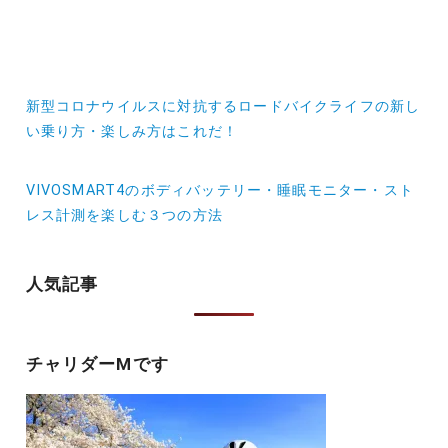
投
新型コロナウイルスに対抗するロードバイクライフの新し
稿
い乗り方・楽しみ方はこれだ！
ナ
VIVOSMART4のボディバッテリー・睡眠モニター・スト
ビ
レス計測を楽しむ３つの方法
ゲ
ー
人気記事
シ
ョ
チャリダーMです
ン