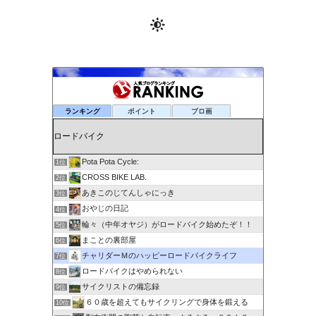
ランキング
ポイント
ブロ画
Pota Pota Cycle:
1位
CROSS BIKE LAB.
2位
あきこのじてんしゃにっき
3位
おやじの日記
4位
輪々（中年オヤジ）がロードバイク始めたぞ！！
5位
まことの裏部屋
6位
チャリダーＭのハッピーロードバイクライフ
7位
ロードバイクはやめられない
8位
サイクリストの備忘録
9位
６０歳を超えてもサイクリングで身体を鍛える
10位