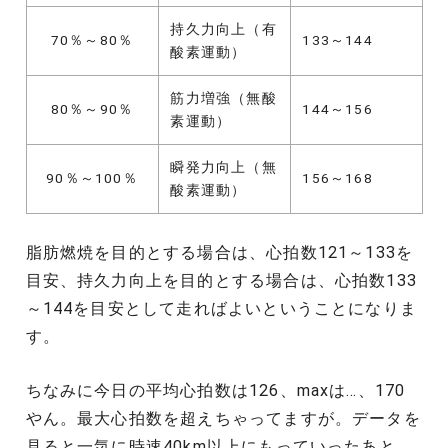
持久力向上（有
70％～80％
133～144
酸素運動）
筋力増強（無酸
80％～90％
144～156
素運動）
瞬発力向上（無
90％～100％
156～168
酸素運動）
脂肪燃焼を目的とする場合は、心拍数121～133を
目安、持久力向上を目的とする場合は、心拍数133
～144を目安として走ればよいということになりま
す。
ちなみに今日の平均心拍数は126、maxは…、170
やん。最大心拍数を超えちゃってますが。データを
見ると一気に時速40km以上にもっていったあと