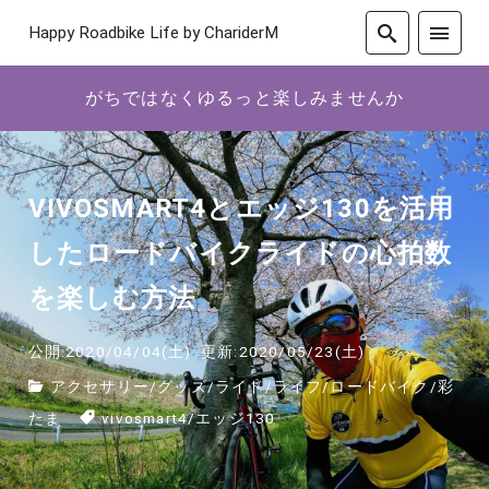
Happy Roadbike Life by ChariderM
がちではなくゆるっと楽しみませんか
VIVOSMART4とエッジ130を活用
したロードバイクライドの心拍数
を楽しむ方法
公開:2020/04/04(土)
更新:2020/05/23(土)
アクセサリー
/
グッズ
/
ライド
/
ライフ
/
ロードバイク
/
彩
たま
vivosmart4
/
エッジ130