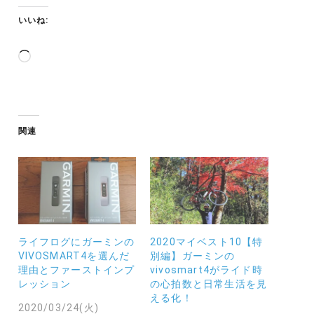
いいね:
読
み
込
み
中…
関連
ライフログにガーミンの
2020マイベスト10【特
VIVOSMART4を選んだ
別編】ガーミンの
理由とファーストインプ
vivosmart4がライド時
レッション
の心拍数と日常生活を見
える化！
2020/03/24(火)