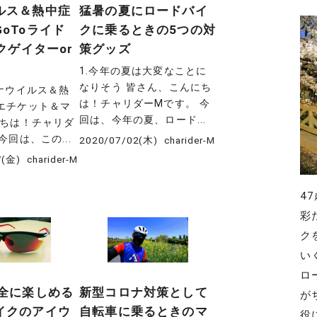
ルス＆熱中症
猛暑の夏にロードバイ
oToライド
クに乗るときの5つの対
ックゲイターor
策グッズ
1.今年の夏は大変なことに
なりそう 皆さん、こんにち
ロナウイルス＆熱
は！チャリダーMです。 今
エチケット＆マ
回は、今年の夏、ロード...
にちは！チャリダ
今回は、この...
2020/07/02(木)
charider-M
7(金)
charider-M
4
彩
ク
い
ロ
安全に楽しめる
新型コロナ対策として
が
イクのアイウ
自転車に乗るときのマ
役