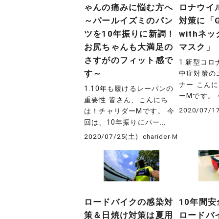
ゃんの痛みに悩む方へ
ロナウイ
～パールイズミのパン
対策に「G
ツを10年振りに新調！
withネ
お尻ちゃんも大満足の
マスク」
さすがのフィット感で
1.新型コ
す～
中症対策の
ナー こん
1.10年も履けるレーパンの
ーMです。 
重要性 皆さん、こんにち
2020/07/1
は！チャリダーMです。 今
回は、10年振りにパー...
2020/07/25(土)
charider-M
ロードバイクの感染対
10年間
策＆日焼け対策は夏用
ロードバ