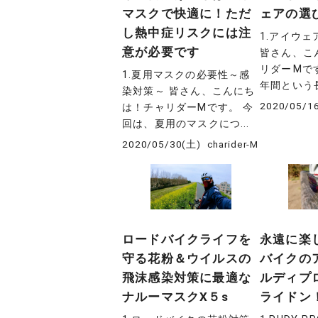
マスクで快適に！ただ
ェアの選
し熱中症リスクには注
1.アイウ
意が必要です
皆さん、こ
リダーⅯです
1.夏用マスクの必要性～感
年間という長
染対策～ 皆さん、こんにち
2020/05/1
は！チャリダーMです。 今
回は、夏用のマスクにつ...
2020/05/30(土)
charider-M
ロードバイクライフを
永遠に楽
守る花粉＆ウイルスの
バイクの
飛沫感染対策に最適な
ルディプ
ナルーマスクX５s
ライドン