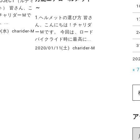
PROJECT（ルディ
1
～
ト） 皆さん、こ
チャリダーＭで
1.ヘルメットの選び方 皆さ
1
...
ん、こんにちは！チャリダ
9(水)
charider-M
ーＭです。 今回は、ロード
2
バイクライド時に最高に...
3
2020/01/11(土)
charider-M
20
« 
ア
ア