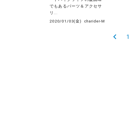
でもあるパーツ＆アクセサ
リ...
2020/01/03(金)
charider-M
投
前
の
稿
ペ
の
ー
ペ
ジ
ー
ジ
送
り