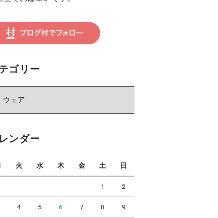
テゴリー
レンダー
月
火
水
木
金
土
日
1
2
3
4
5
6
7
8
9