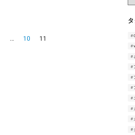
ー
カ
イ
タ
ブ
1
…
10
11