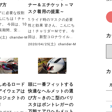
び方
ナー＆エチケット～マ
スク着用の提案～
ェアに必要な役割
んにちは！チャ
1.ライド時のマスクの必要
。 今回は、10
性と効果 皆さん、こんにち
期間、安...
は！チャリダーＭです。 今
カ
回は、新型コロナウイル...
6(土)
charider-M
2020/04/25(土)
charider-M
カ
テ
ゴ
リ
カ
ー
しめるロード
頭に一番フィットする
アイウェアは
快適なヘルメットの選
ロジェクトの
び方～きのこ型のバリ
！
スタはボントレガーの
万能エアロヘルメット