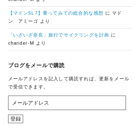
【マドンSL7】乗ってみての総合的な感想
に
マド
ン アミーゴ
より
「いざいざ奈良」旅行でサイクリングを計画
に
charider-M
より
ブログをメールで購読
メールアドレスを記入して購読すれば、更新をメール
で受信できます。
メ
ー
ル
登録
ア
ド