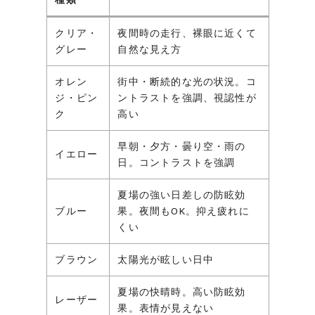
クリア・
夜間時の走行、裸眼に近くて
グレー
自然な見え方
オレン
街中・断続的な光の状況。コ
ジ・ピン
ントラストを強調、視認性が
ク
高い
早朝・夕方・曇り空・雨の
イエロー
日。コントラストを強調
夏場の強い日差しの防眩効
ブルー
果。夜間もOK。抑え疲れに
くい
ブラウン
太陽光が眩しい日中
夏場の快晴時。高い防眩効
レーザー
果。表情が見えない