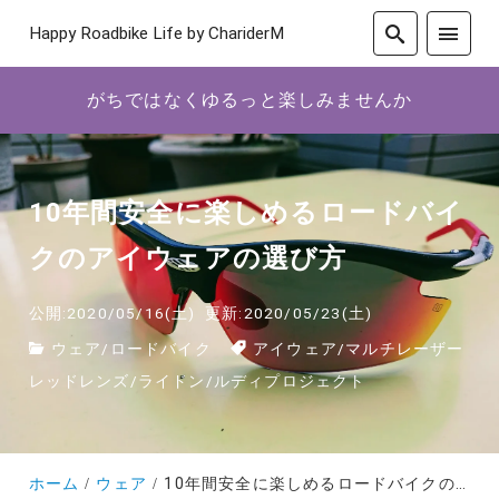
Happy Roadbike Life by ChariderM
がちではなくゆるっと楽しみませんか
10年間安全に楽しめるロードバイ
クのアイウェアの選び方
公開:2020/05/16(土)
更新:2020/05/23(土)
ウェア
/
ロードバイク
アイウェア
/
マルチレーザー
レッドレンズ
/
ライドン
/
ルディプロジェクト
ホーム
ウェア
10年間安全に楽しめるロードバイクのアイウェアの選び方