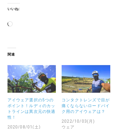
いいね:
読
み
込
み
中…
関連
アイウェア選択の5つの
コンタクトレンズで目が
ポイント！ルディのカッ
痛くならないロードバイ
トラインは異次元の快適
ク用のアイウェアは？
性！
2022/10/03(月)
2020/08/01(土)
ウェア