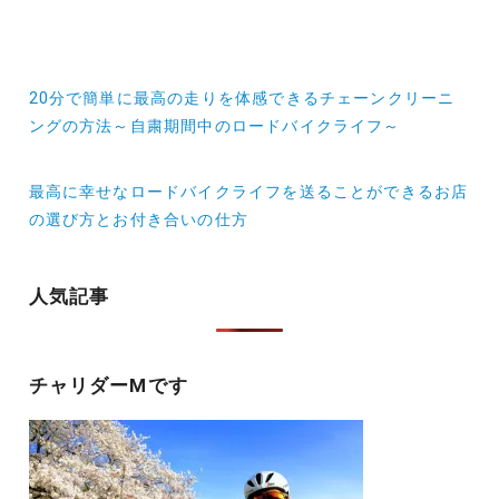
投
20分で簡単に最高の走りを体感できるチェーンクリーニ
稿
ングの方法～自粛期間中のロードバイクライフ～
ナ
最高に幸せなロードバイクライフを送ることができるお店
ビ
の選び方とお付き合いの仕方
ゲ
ー
人気記事
シ
ョ
チャリダーMです
ン