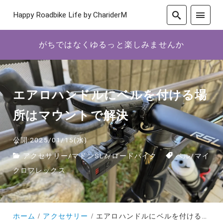
Happy Roadbike Life by ChariderM
がちではなくゆるっと楽しみませんか
エアロハンドルにベルを付ける場
所はマウントで解決
公開:2025/01/15(水)
アクセサリー
/
マドンSL7
/
ロードバイク
ベル
/
マイ
クロフレックス
ホーム
アクセサリー
エアロハンドルにベルを付ける場所はマウントで解決