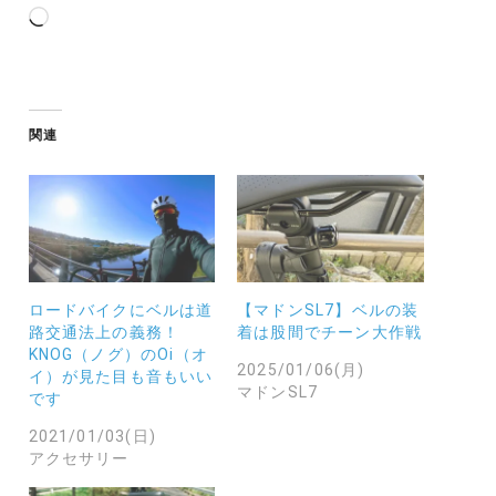
読
み
込
み
中…
関連
ロードバイクにベルは道
【マドンSL7】ベルの装
路交通法上の義務！
着は股間でチーン大作戦
KNOG（ノグ）のOi（オ
2025/01/06(月)
イ）が見た目も音もいい
マドンSL7
です
2021/01/03(日)
アクセサリー