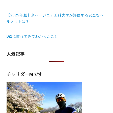
投
【2025年版】米バージニア工科大学が評価する安全なヘ
稿
ルメットは？
ナ
Di2に慣れてみてわかったこと
ビ
ゲ
人気記事
ー
シ
ョ
チャリダーMです
ン