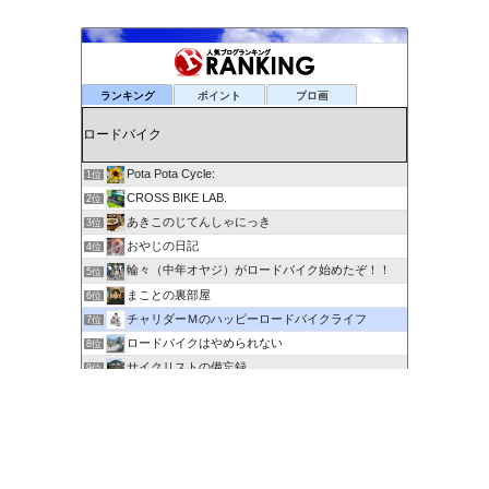
ランキング
ポイント
ブロ画
Pota Pota Cycle:
1位
CROSS BIKE LAB.
2位
あきこのじてんしゃにっき
3位
おやじの日記
4位
輪々（中年オヤジ）がロードバイク始めたぞ！！
5位
まことの裏部屋
6位
チャリダーＭのハッピーロードバイクライフ
7位
ロードバイクはやめられない
8位
サイクリストの備忘録
9位
６０歳を超えてもサイクリングで身体を鍛える
10位
剽右衛門の陶芸と自転車 ぐるぐる。ＧＯ！ＧＯ！
11位
ポタるん（駆動戦士Ｚライドル）
12位
にわかサイクリスト登場 Ver.2
13位
ロードに乗って何処行こう？
14位