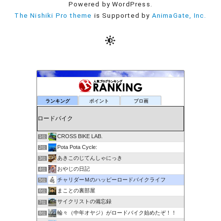
Powered by WordPress.
The Nishiki Pro theme
is Supported by
AnimaGate, Inc.
ランキング
ポイント
ブロ画
CROSS BIKE LAB.
1位
Pota Pota Cycle:
2位
あきこのじてんしゃにっき
3位
おやじの日記
4位
チャリダーＭのハッピーロードバイクライフ
5位
まことの裏部屋
6位
サイクリストの備忘録
7位
輪々（中年オヤジ）がロードバイク始めたぞ！！
8位