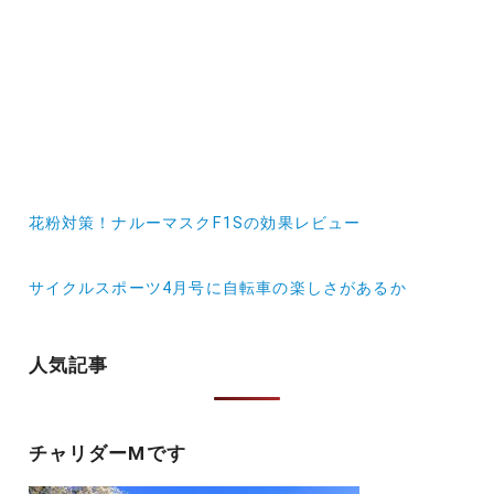
投
花粉対策！ナルーマスクF1Sの効果レビュー
稿
ナ
サイクルスポーツ4月号に自転車の楽しさがあるか
ビ
ゲ
人気記事
ー
シ
チャリダーMです
ョ