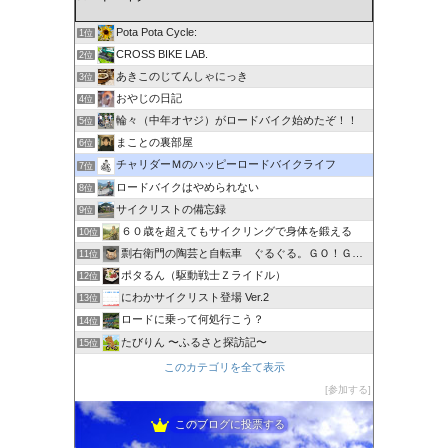
Pota Pota Cycle:
1位
CROSS BIKE LAB.
2位
あきこのじてんしゃにっき
3位
おやじの日記
4位
輪々（中年オヤジ）がロードバイク始めたぞ！！
5位
まことの裏部屋
6位
チャリダーＭのハッピーロードバイクライフ
7位
ロードバイクはやめられない
8位
サイクリストの備忘録
9位
６０歳を超えてもサイクリングで身体を鍛える
10位
剽右衛門の陶芸と自転車 ぐるぐる。ＧＯ！ＧＯ！
11位
ポタるん（駆動戦士Ｚライドル）
12位
にわかサイクリスト登場 Ver.2
13位
ロードに乗って何処行こう？
14位
たびりん 〜ふるさと探訪記〜
15位
このカテゴリを全て表示
参加する
このブログに投票する