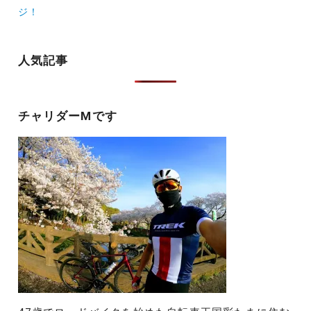
ビ
ジ！
ゲ
ー
人気記事
シ
ョ
チャリダーMです
ン