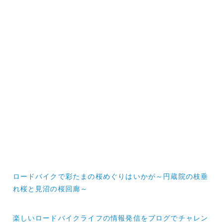
投
ロードバイクで彩たまの桜めぐりはいかが～円蔵院の枝垂
稿
れ桜と見沼の桜回廊～
ナ
楽しいロードバイクライフの情報発信をブログでチャレン