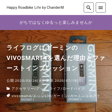
Happy Roadbike Life by ChariderM
がちではなくゆるっと楽しみませんか
ライフログにガーミンの
VIVOSMART4を選んだ理由とファ
ーストインプレッション
公開:2020/03/24(火)
更新:2020/07/19(日)
アクセサリー
/
グッズ
/
ライフ
/
ロードバイク
vivosmart4
/
エッジ130
/
ガーミン
/
ガーミンコネクト