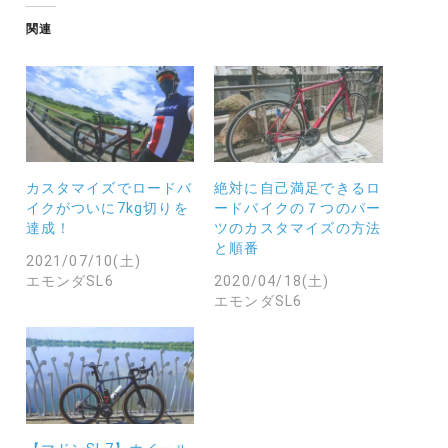
み
中…
関連
カスタマイズでロードバ
絶対に自己満足できるロ
イクがついに7kg切りを
ードバイクの７つのパー
達成！
ツのカスタマイズの方法
と順番
2021/07/10(土)
エモンダSL6
2020/04/18(土)
エモンダSL6