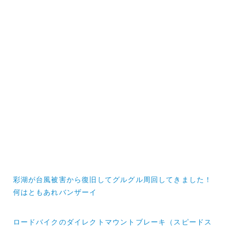
投
彩湖が台風被害から復旧してグルグル周回してきました！
稿
何はともあれバンザーイ
ナ
ロードバイクのダイレクトマウントブレーキ（スピードス