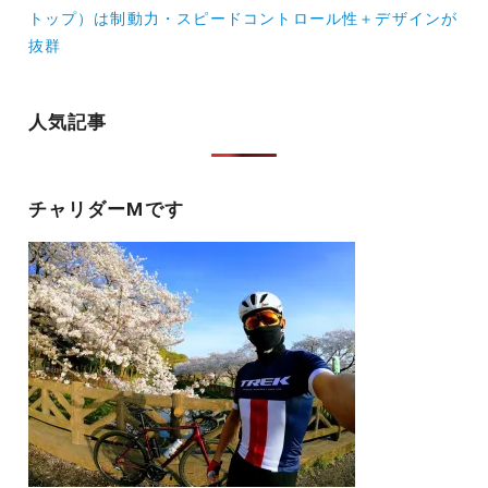
ビ
トップ）は制動力・スピードコントロール性＋デザインが
ゲ
抜群
ー
シ
人気記事
ョ
ン
チャリダーMです