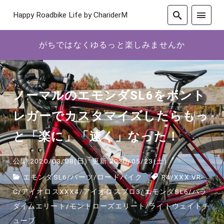
Happy Roadbike Life by ChariderM
がちではなくゆるっと楽しみませんか
ノーマルのエモンダSL6をボント
レガーでカスタマイズしたらもっ
と「楽に」「速く」なった！
公開:2020/03/08(日)
更新:2020/05/23(土)
エモンダSL6
/
パーツ
/
ロードバイク
R4
/
XXX VR-
C
/
アイオロスXXX4
/
アイオロスプロ3
/
エモンダSL6
/
パラ
ダイムエリート
/
モントローズエリート
/
ライトウェイトチ
ューブ