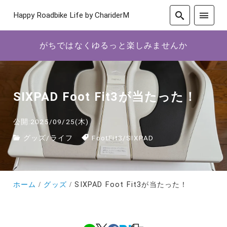
Happy Roadbike Life by ChariderM
がちではなくゆるっと楽しみませんか
SIXPAD Foot Fit3が当たった！
公開:2025/09/25(木)
グッズ
/
ライフ
FootFit3
/
SIXPAD
ホーム
グッズ
SIXPAD Foot Fit3が当たった！