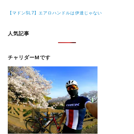
ナ
【マドンSL7】エアロハンドルは伊達じゃない
ビ
ゲ
人気記事
ー
シ
ョ
チャリダーMです
ン