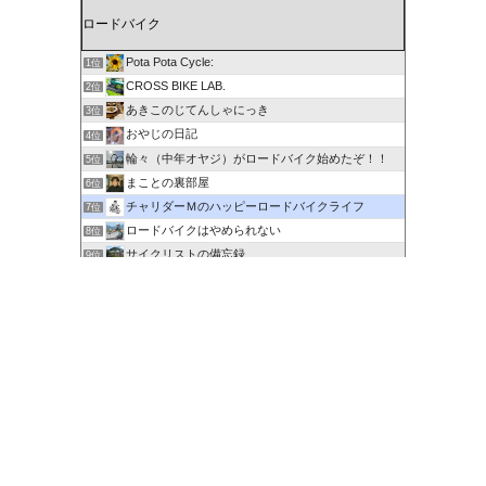
Pota Pota Cycle:
1位
CROSS BIKE LAB.
2位
あきこのじてんしゃにっき
3位
おやじの日記
4位
輪々（中年オヤジ）がロードバイク始めたぞ！！
5位
まことの裏部屋
6位
チャリダーＭのハッピーロードバイクライフ
7位
ロードバイクはやめられない
8位
サイクリストの備忘録
9位
６０歳を超えてもサイクリングで身体を鍛える
10位
剽右衛門の陶芸と自転車 ぐるぐる。ＧＯ！ＧＯ！
11位
ポタるん（駆動戦士Ｚライドル）
12位
にわかサイクリスト登場 Ver.2
13位
ロードに乗って何処行こう？
14位
たびりん 〜ふるさと探訪記〜
15位
このカテゴリを全て表示
参加する