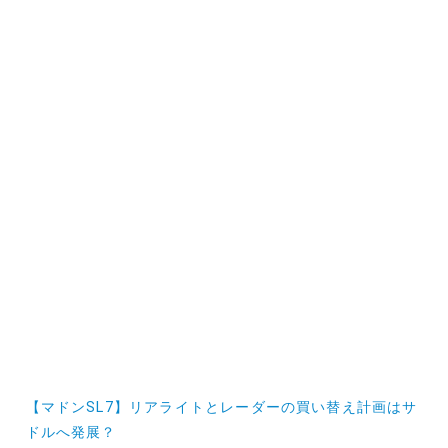
投
【マドンSL7】リアライトとレーダーの買い替え計画はサ
稿
ドルへ発展？