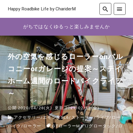
Happy Roadbike Life by ChariderM
がちではなくゆるっと楽しみませんか
外の空気を感じるローラーonバル
コニーorガレージの提案～ステイ
ホーム週間のロードバイクライフ
～
公開:2020/04/28(火)
更新:2021/02/12(金)
アクセサリー
/
エモンダSL6
/
ストーリー
/
ライフ
/
ロード
バイク
/
ローラー
GTローラーM1.1
/
グロータック
/
ロ