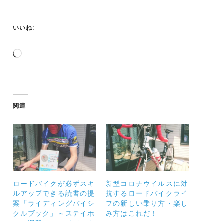
いいね:
読
み
込
み
中…
関連
ロードバイクが必ずスキ
新型コロナウイルスに対
ルアップできる読書の提
抗するロードバイクライ
案「ライディングバイシ
フの新しい乗り方・楽し
クルブック」～ステイホ
み方はこれだ！