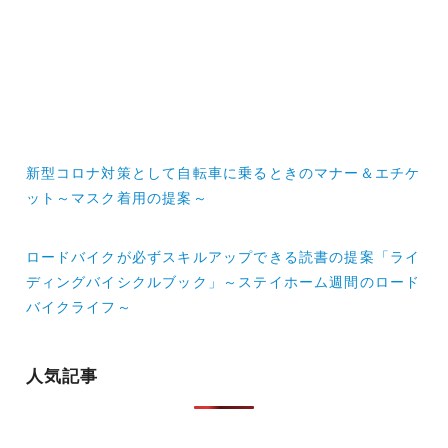
投
新型コロナ対策として自転車に乗るときのマナー＆エチケ
稿
ット～マスク着用の提案～
ナ
ロードバイクが必ずスキルアップできる読書の提案「ライ
ビ
ディングバイシクルブック」～ステイホーム週間のロード
ゲ
バイクライフ～
ー
シ
人気記事
ョ
ン