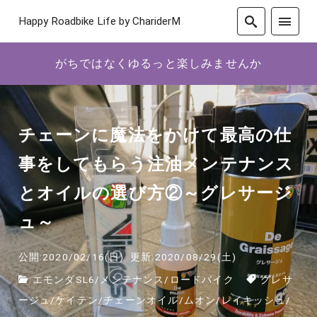
Happy Roadbike Life by ChariderM
がちではなくゆるっと楽しみませんか
チェーンに魔法をかけて最高の仕
事をしてもらう注油メンテナンス
とオイルの選び方②～グレサージ
ュ～
公開:2020/02/16(日)
更新:2020/08/29(土)
エモンダSL6
/
メンテナンス
/
ロードバイク
グレサ
ージュ
/
ケイテン
/
チェーンオイル
/
ムオン
/
レイキッシュ
/