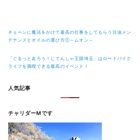
投
チェーンに魔法をかけて最高の仕事をしてもらう注油メン
稿
テナンスとオイルの選び方①～ムオン～
ナ
「ぐるっと走ろう！じてんしゃ王国埼玉」はロードバイク
ビ
ライフを満喫できる最高のイベント！
ゲ
ー
人気記事
シ
ョ
チャリダーMです
ン