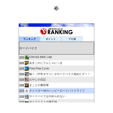
ランキング
ポイント
ブロ画
CROSS BIKE LAB.
1位
あきこのじてんしゃにっき
2位
Pota Pota Cycle:
3位
輪々（中年オヤジ）がロードバイク始めたぞ！！
4位
おやじの日記
5位
まことの裏部屋
6位
チャリダーＭのハッピーロードバイクライフ
7位
ロードバイクはやめられない
8位
サイクリストの備忘録
9位
６０歳を超えてもサイクリングで身体を鍛える
10位
剽右衛門の陶芸と自転車 ぐるぐる。ＧＯ！ＧＯ！