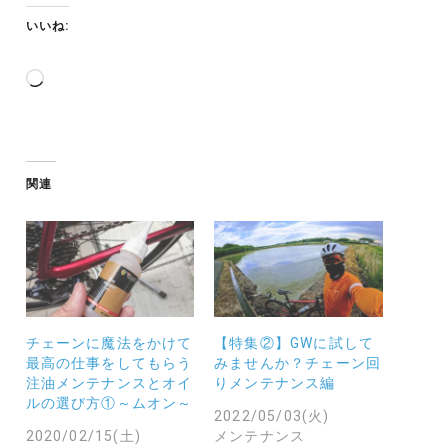
いいね:
読
み
込
み
中…
関連
チェーンに魔法をかけて
【特集②】GWに試して
最高の仕事をしてもらう
みませんか？チェーン回
注油メンテナンスとオイ
りメンテナンス編
ルの選び方①～ムオン～
2022/05/03(火)
2020/02/15(土)
メンテナンス