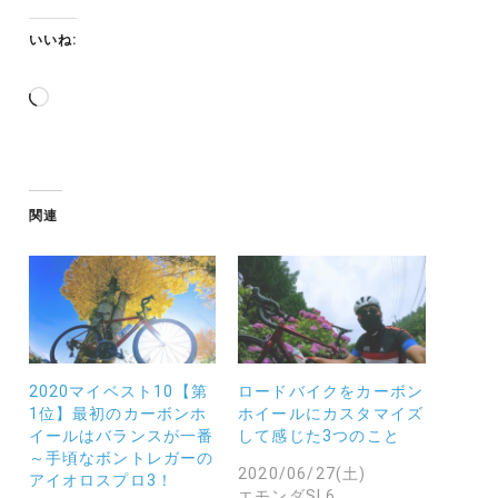
いいね:
読
み
込
み
中…
関連
2020マイベスト10【第
ロードバイクをカーボン
1位】最初のカーボンホ
ホイールにカスタマイズ
イールはバランスが一番
して感じた3つのこと
～手頃なボントレガーの
2020/06/27(土)
アイオロスプロ3！
エモンダSL6