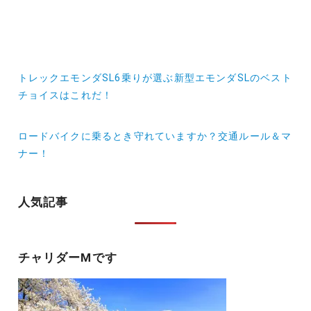
投
トレックエモンダSL6乗りが選ぶ新型エモンダSLのベスト
稿
チョイスはこれだ！
ナ
ロードバイクに乗るとき守れていますか？交通ルール＆マ
ビ
ナー！
ゲ
ー
人気記事
シ
ョ
チャリダーMです
ン