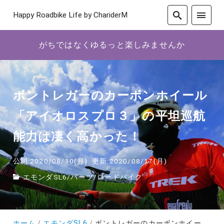
Happy Roadbike Life by ChariderM
がちではなくゆるっと楽しみませんか
ボントレガーのカーボンホイール
「アイオロスプロ３」の平坦巡航
能力は凄く高かった！
公開:2020/08/10(月)
更新:2020/08/17(月)
エモンダSL6
/
パーツ
/
ロードバイク
ホーム
エモンダSL6
ボントレガーのカーボンホイール「アイオロスプロ３」の平坦巡航能力は凄く高かった！