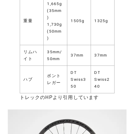
1,665g
(35mm
)
重量
1505g
1325g
1,730g
(50mm
)
リムハ
35mm/
37mm
37mm
イト
50mm
DT
DT
ボント
ハブ
Swiss3
Swiss2
レガー
50
40
トレックのHPより引用しています