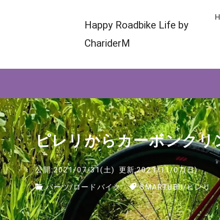
H
Happy Roadbike Life by
ChariderM
ピレリからカーボンクリ
公開:2021/07/31(土)
更新:2021/11/07(日)
パーツ
/
ロードバイク
SMARTUBU
/
ピレリ