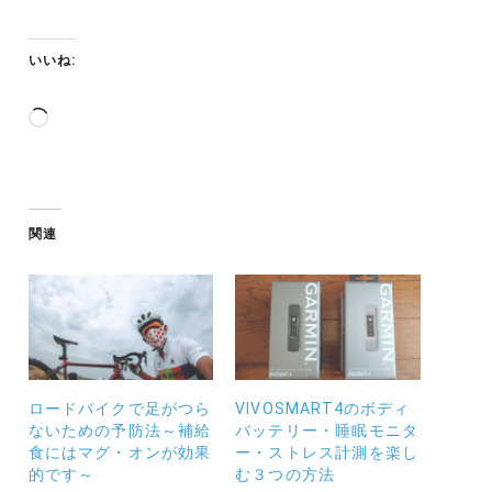
いいね:
読
み
込
み
中…
関連
ロードバイクで足がつら
VIVOSMART4のボディ
ないための予防法～補給
バッテリー・睡眠モニタ
食にはマグ・オンが効果
ー・ストレス計測を楽し
的です～
む３つの方法