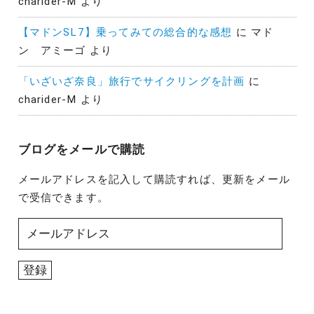
charider-M
より
【マドンSL7】乗ってみての総合的な感想
に
マド
ン アミーゴ
より
「いざいざ奈良」旅行でサイクリングを計画
に
charider-M
より
ブログをメールで購読
メールアドレスを記入して購読すれば、更新をメール
で受信できます。
メ
ー
ル
登録
ア
ド