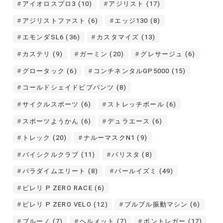
アイオロスプロ3
(10)
アジリスト
(17)
アジリストファスト
(6)
エッジ130
(8)
エモンダSL6
(36)
カスタマイズ
(13)
カステリ
(9)
ガーミン
(20)
グレサージュ
(6)
グロータック
(6)
コンチネンタルGP5000
(15)
コールドシェイドビブパンツ
(8)
サイクルスポーツ
(6)
ストレッチポール
(6)
スポーツようかん
(6)
デュラエース
(6)
トレック
(20)
ナルーマスクN1
(9)
バイシクルクラブ
(11)
バリスタ
(8)
パラダイムエリート
(8)
パールイズミ
(49)
ピレリ P ZERO RACE
(6)
ピレリ P ZERO VELO
(12)
ブルブル振動マシン
(6)
ブルーノ
(7)
ヘルメット
(7)
ボントレガー
(17)