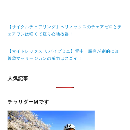
投
【サイクルチェアリング】ヘリノックスのチェアゼロとチ
稿
ェアワンは軽くて座り心地抜群！
ナ
【マイトレックス リバイブミニ】背中・腰痛が劇的に改
ビ
善②マッサージガンの威力はスゴイ！
ゲ
ー
人気記事
シ
ョ
チャリダーMです
ン