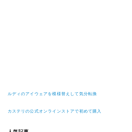
投
ルディのアイウェアを模様替えして気分転換
稿
ナ
カステリの公式オンラインストアで初めて購入
ビ
ゲ
人気記事