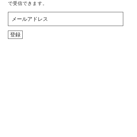
で受信できます。
メ
ー
ル
登録
ア
ド
レ
ス