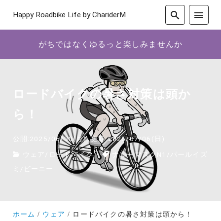
Happy Roadbike Life by ChariderM
がちではなくゆるっと楽しみませんか
ロードバイクの暑さ対策は頭か
ら！
公開:2025/06/30(月)
更新:2025/07/06(日)
ウェア
/
ロードバイク
ナルーマスクN1
/
パールイズ
ミ
/
ビーニー
ホーム
ウェア
ロードバイクの暑さ対策は頭から！