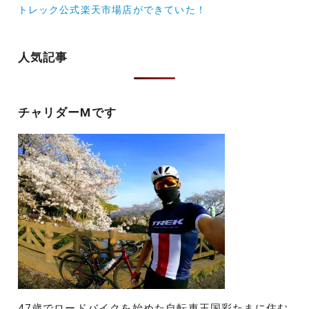
ナ
トレック公式楽天市場店ができていた！
ビ
ゲ
人気記事
ー
シ
チャリダーMです
ョ
ン
47歳でロードバイクを始めた自転車王国彩たまに住む