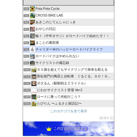
Pota Pota Cycle:
1位
CROSS BIKE LAB.
2位
あきこのじてんしゃにっき
3位
おやじの日記
4位
輪々（中年オヤジ）がロードバイク始めたぞ！！
5位
まことの裏部屋
6位
チャリダーＭのハッピーロードバイクライフ
7位
ロードバイクはやめられない
8位
サイクリストの備忘録
9位
６０歳を超えてもサイクリングで身体を鍛える
10位
剽右衛門の陶芸と自転車 ぐるぐる。ＧＯ！ＧＯ！
11位
ポタるん（駆動戦士Ｚライドル）
12位
にわかサイクリスト登場 Ver.2
13位
ロードに乗って何処行こう？
14位
たびりん 〜ふるさと探訪記〜
15位
このカテゴリを全て表示
参加する
このブログに投票する