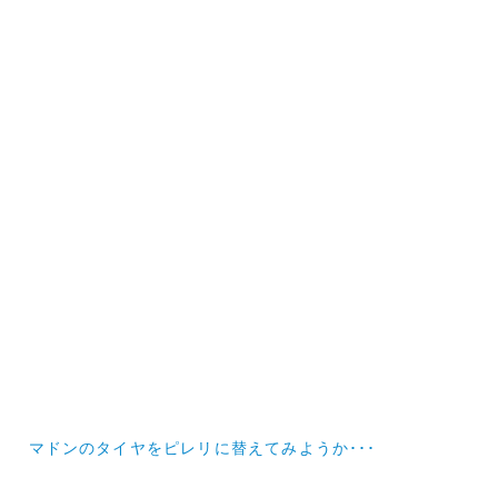
投
マドンのタイヤをピレリに替えてみようか･･･
稿