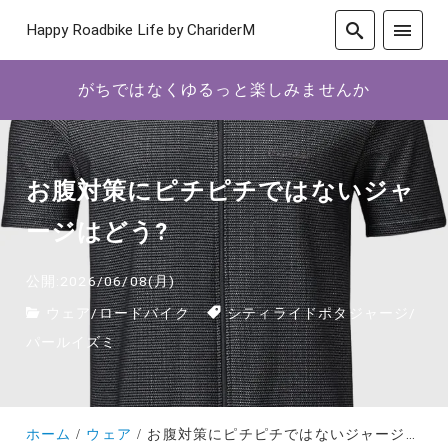
Happy Roadbike Life by ChariderM
がちではなくゆるっと楽しみませんか
お腹対策にピチピチではないジャ
ージはどう?
公開:2026/06/08(月)
ウェア
/
ロードバイク
シティライドポタジャージ
/
パールイズミ
ホーム
ウェア
お腹対策にピチピチではないジャージはどう?