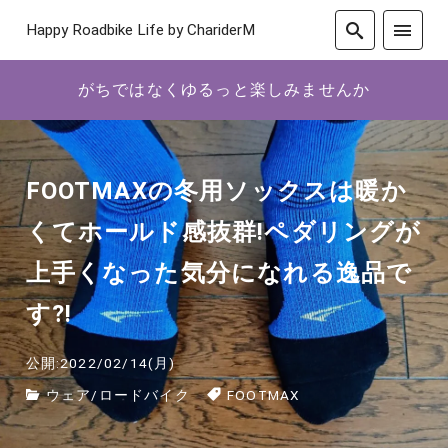
Happy Roadbike Life by ChariderM
がちではなくゆるっと楽しみませんか
FOOTMAXの冬用ソックスは暖か
くてホールド感抜群!ペダリングが
上手くなった気分になれる逸品で
す?!
公開:2022/02/14(月)
ウェア
/
ロードバイク
FOOTMAX