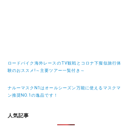
投
ロードバイク海外レースのTV観戦とコロナ下擬似旅行体
稿
験のおススメ!～主要ツアー一覧付き～
ナ
ナルーマスクN1はオールシーズン万能に使えるマスクマ
ビ
ン推奨NO.1の逸品です！
ゲ
ー
人気記事
シ
ョ