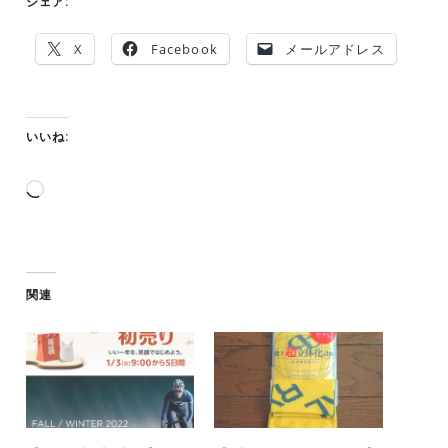
シェア:
X
Facebook
メールアドレス
いいね:
読
み
込
み
中…
関連