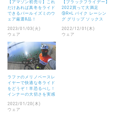
【アマゾン初売り】これ
【ブラックフライデー】
だけあれば真冬をライド
2022買って大満足
できるパールイズミのウ
⑨R×L バイク レーシン
ェア厳選8品！
グ グリップ ソックス
2023/01/03(火)
2022/12/01(木)
ウェア
ウェア
ラファのメリノベースレ
イヤーで快適な冬ライド
をどうぞ！羊恐るべし！
インナーの大切さを実感
2022/01/20(木)
ウェア