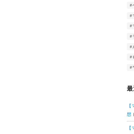
最
【
想
【