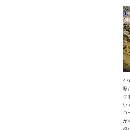
4
彩
ク
い
ロ
が
役