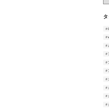
ー
カ
イ
タ
ブ