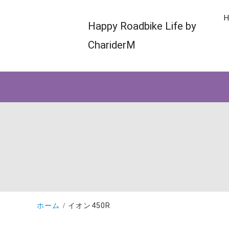
H
Happy Roadbike Life by
ChariderM
ホーム
イオン450R