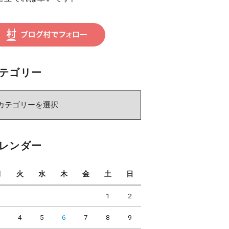
テゴリー
レンダー
月
火
水
木
金
土
日
1
2
3
4
5
6
7
8
9