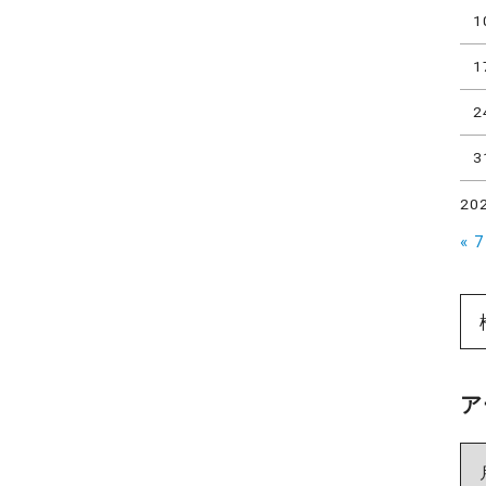
1
1
2
3
20
« 
ア
ア