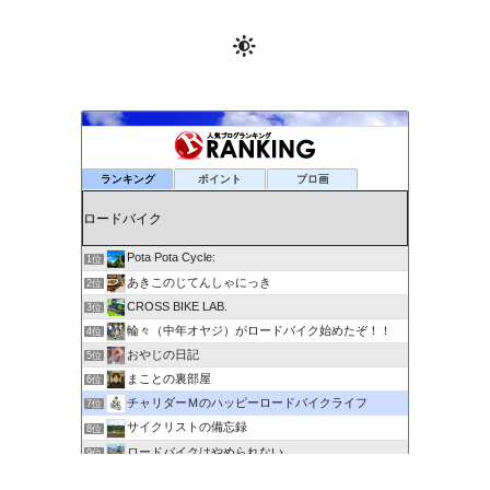
ランキング
ポイント
ブロ画
Pota Pota Cycle:
1位
あきこのじてんしゃにっき
2位
CROSS BIKE LAB.
3位
輪々（中年オヤジ）がロードバイク始めたぞ！！
4位
おやじの日記
5位
まことの裏部屋
6位
チャリダーＭのハッピーロードバイクライフ
7位
サイクリストの備忘録
8位
ロードバイクはやめられない
9位
６０歳を超えてもサイクリングで身体を鍛える
10位