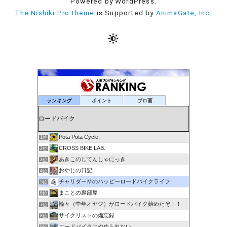
Powered by WordPress.
The Nishiki Pro theme
is Supported by
AnimaGate, Inc.
ランキング
ポイント
ブロ画
Pota Pota Cycle:
1位
CROSS BIKE LAB.
2位
あきこのじてんしゃにっき
3位
おやじの日記
4位
チャリダーＭのハッピーロードバイクライフ
5位
まことの裏部屋
6位
輪々（中年オヤジ）がロードバイク始めたぞ！！
7位
サイクリストの備忘録
8位
ロードバイクはやめられない
9位