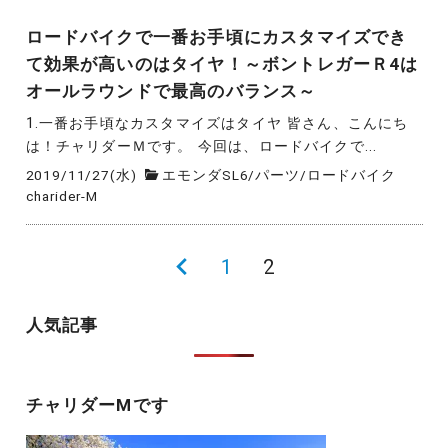
ロードバイクで一番お手頃にカスタマイズでき
て効果が高いのはタイヤ！～ボントレガーＲ4は
オールラウンドで最高のバランス～
1.一番お手頃なカスタマイズはタイヤ 皆さん、こんにち
は！チャリダーＭです。 今回は、ロードバイクで...
2019/11/27(水)
エモンダSL6
/
パーツ
/
ロードバイク
charider-M
投
前
1
2
稿
の
人気記事
の
ペ
ペ
ー
ー
チャリダーMです
ジ
ジ