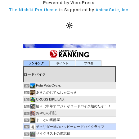
Powered by WordPress.
The Nishiki Pro theme
is Supported by
AnimaGate, Inc.
ランキング
ポイント
ブロ画
Pota Pota Cycle:
1位
あきこのじてんしゃにっき
2位
CROSS BIKE LAB.
3位
輪々（中年オヤジ）がロードバイク始めたぞ！！
4位
おやじの日記
5位
まことの裏部屋
6位
チャリダーＭのハッピーロードバイクライフ
7位
サイクリストの備忘録
8位