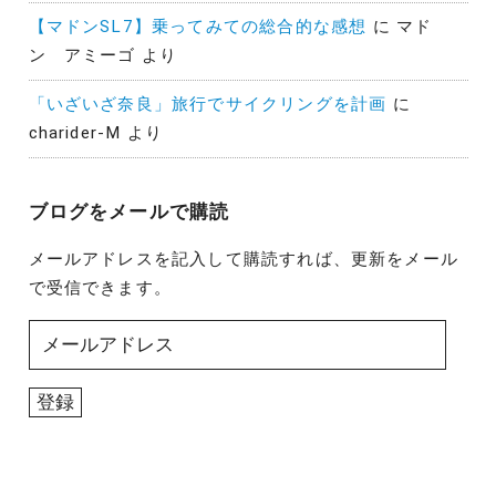
【マドンSL7】乗ってみての総合的な感想
に
マド
ン アミーゴ
より
「いざいざ奈良」旅行でサイクリングを計画
に
charider-M
より
ブログをメールで購読
メールアドレスを記入して購読すれば、更新をメール
で受信できます。
メ
ー
ル
登録
ア
ド
レ