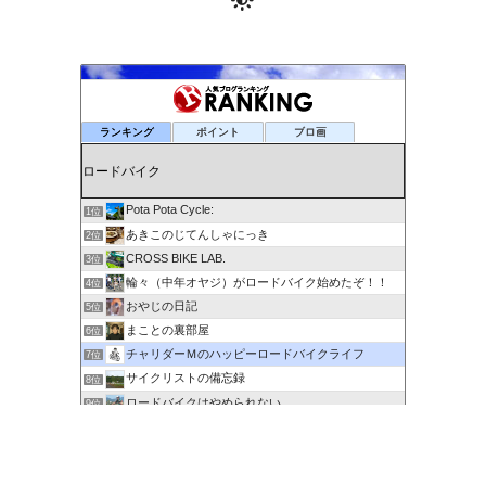
ランキング
ポイント
ブロ画
Pota Pota Cycle:
1位
あきこのじてんしゃにっき
2位
CROSS BIKE LAB.
3位
輪々（中年オヤジ）がロードバイク始めたぞ！！
4位
おやじの日記
5位
まことの裏部屋
6位
チャリダーＭのハッピーロードバイクライフ
7位
サイクリストの備忘録
8位
ロードバイクはやめられない
9位
６０歳を超えてもサイクリングで身体を鍛える
10位
剽右衛門の陶芸と自転車 ぐるぐる。ＧＯ！ＧＯ！
11位
ポタるん（駆動戦士Ｚライドル）
12位