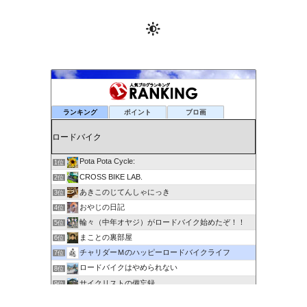
ランキング
ポイント
ブロ画
Pota Pota Cycle:
1位
CROSS BIKE LAB.
2位
あきこのじてんしゃにっき
3位
おやじの日記
4位
輪々（中年オヤジ）がロードバイク始めたぞ！！
5位
まことの裏部屋
6位
チャリダーＭのハッピーロードバイクライフ
7位
ロードバイクはやめられない
8位
サイクリストの備忘録
9位
６０歳を超えてもサイクリングで身体を鍛える
10位