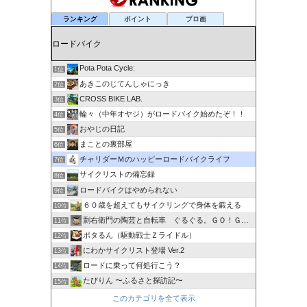
ランキング
ポイント
ブロ画
Pota Pota Cycle:
1位
あきこのじてんしゃにっき
2位
CROSS BIKE LAB.
3位
輪々（中年オヤジ）がロードバイク始めたぞ！！
4位
おやじの日記
5位
まことの裏部屋
6位
チャリダーＭのハッピーロードバイクライフ
7位
サイクリストの備忘録
8位
ロードバイクはやめられない
9位
６０歳を超えてもサイクリングで身体を鍛える
10位
剽右衛門の陶芸と自転車 ぐるぐる。ＧＯ！ＧＯ！
11位
ポタるん（駆動戦士Ｚライドル）
12位
にわかサイクリスト登場 Ver.2
13位
ロードに乗って何処行こう？
14位
たびりん 〜ふるさと探訪記〜
15位
このカテゴリを全て表示