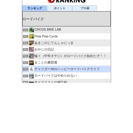
ランキング
ポイント
ブロ画
CROSS BIKE LAB.
1位
Pota Pota Cycle:
2位
あきこのじてんしゃにっき
3位
おやじの日記
4位
輪々（中年オヤジ）がロードバイク始めたぞ！！
5位
まことの裏部屋
6位
チャリダーＭのハッピーロードバイクライフ
7位
ロードバイクはやめられない
8位
サイクリストの備忘録
9位
６０歳を超えてもサイクリングで身体を鍛える
10位
剽右衛門の陶芸と自転車 ぐるぐる。ＧＯ！ＧＯ！
11位
ポタるん（駆動戦士Ｚライドル）
12位
にわかサイクリスト登場 Ver.2
13位
ロードに乗って何処行こう？
14位
たびりん 〜ふるさと探訪記〜
15位
このカテゴリを全て表示