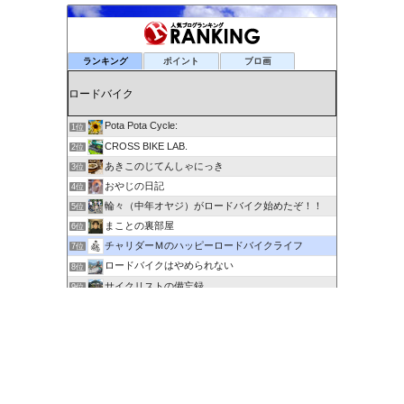
ランキング
ポイント
ブロ画
Pota Pota Cycle:
1位
CROSS BIKE LAB.
2位
あきこのじてんしゃにっき
3位
おやじの日記
4位
輪々（中年オヤジ）がロードバイク始めたぞ！！
5位
まことの裏部屋
6位
チャリダーＭのハッピーロードバイクライフ
7位
ロードバイクはやめられない
8位
サイクリストの備忘録
9位
６０歳を超えてもサイクリングで身体を鍛える
10位
剽右衛門の陶芸と自転車 ぐるぐる。ＧＯ！ＧＯ！
11位
ポタるん（駆動戦士Ｚライドル）
12位
にわかサイクリスト登場 Ver.2
13位
ロードに乗って何処行こう？
14位