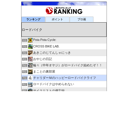
ランキング
ポイント
ブロ画
Pota Pota Cycle:
1位
CROSS BIKE LAB.
2位
あきこのじてんしゃにっき
3位
おやじの日記
4位
輪々（中年オヤジ）がロードバイク始めたぞ！！
5位
まことの裏部屋
6位
チャリダーＭのハッピーロードバイクライフ
7位
ロードバイクはやめられない
8位
サイクリストの備忘録
9位
６０歳を超えてもサイクリングで身体を鍛える
10位
剽右衛門の陶芸と自転車 ぐるぐる。ＧＯ！ＧＯ！
11位
ポタるん（駆動戦士Ｚライドル）
12位
にわかサイクリスト登場 Ver.2
13位
ロードに乗って何処行こう？
14位