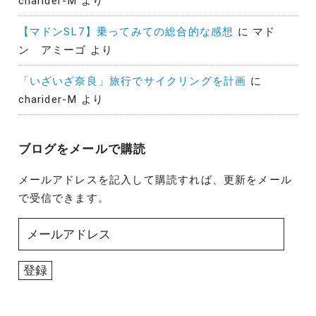
charider-M
より
【マドンSL7】乗ってみての総合的な感想
に
マド
ン アミーゴ
より
「いざいざ奈良」旅行でサイクリングを計画
に
charider-M
より
ブログをメールで購読
メールアドレスを記入して購読すれば、更新をメール
で受信できます。
メ
ー
ル
登録
ア
ド