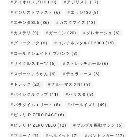
アイオロスプロ3
(10)
アジリスト
(17)
アジリストファスト
(6)
エッジ130
(8)
エモンダSL6
(36)
カスタマイズ
(13)
カステリ
(9)
ガーミン
(20)
グレサージュ
(6)
グロータック
(6)
コンチネンタルGP5000
(15)
コールドシェイドビブパンツ
(8)
サイクルスポーツ
(6)
ストレッチポール
(6)
スポーツようかん
(6)
デュラエース
(6)
トレック
(20)
ナルーマスクN1
(9)
バイシクルクラブ
(11)
バリスタ
(8)
パラダイムエリート
(8)
パールイズミ
(49)
ピレリ P ZERO RACE
(6)
ピレリ P ZERO VELO
(12)
ブルブル振動マシン
(6)
ブルーノ
(7)
ヘルメット
(7)
ボントレガー
(17)