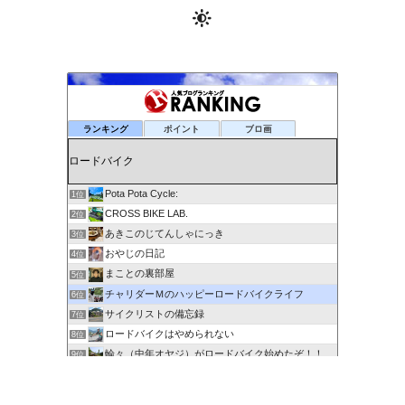
ランキング
ポイント
ブロ画
Pota Pota Cycle:
1位
CROSS BIKE LAB.
2位
あきこのじてんしゃにっき
3位
おやじの日記
4位
まことの裏部屋
5位
チャリダーＭのハッピーロードバイクライフ
6位
サイクリストの備忘録
7位
ロードバイクはやめられない
8位
輪々（中年オヤジ）がロードバイク始めたぞ！！
9位
６０歳を超えてもサイクリングで身体を鍛える
10位
剽右衛門の陶芸と自転車 ぐるぐる。ＧＯ！ＧＯ！
11位