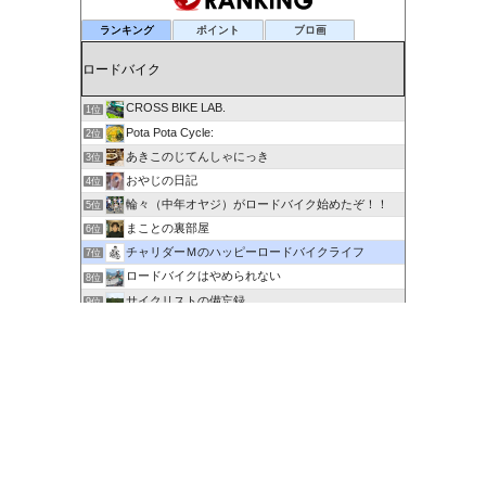
ランキング
ポイント
ブロ画
CROSS BIKE LAB.
1位
Pota Pota Cycle:
2位
あきこのじてんしゃにっき
3位
おやじの日記
4位
輪々（中年オヤジ）がロードバイク始めたぞ！！
5位
まことの裏部屋
6位
チャリダーＭのハッピーロードバイクライフ
7位
ロードバイクはやめられない
8位
サイクリストの備忘録
9位
６０歳を超えてもサイクリングで身体を鍛える
10位
剽右衛門の陶芸と自転車 ぐるぐる。ＧＯ！ＧＯ！
11位
ポタるん（駆動戦士Ｚライドル）
12位
にわかサイクリスト登場 Ver.2
13位
ロードに乗って何処行こう？
14位
たびりん 〜ふるさと探訪記〜
15位
このカテゴリを全て表示